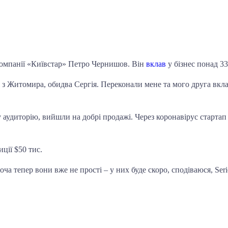
компанії «Київстар» Петро Чернишов. Він
вклав
у бізнес
понад 33
з Житомира, обидва Сергія. Переконали мене та мого друга вклас
у аудиторію, вийшли на добрі продажі.
Через коронавірус стартап
иції $50 тис.
оча тепер вони вже не прості – у них буде скоро, сподіваюся, Ser