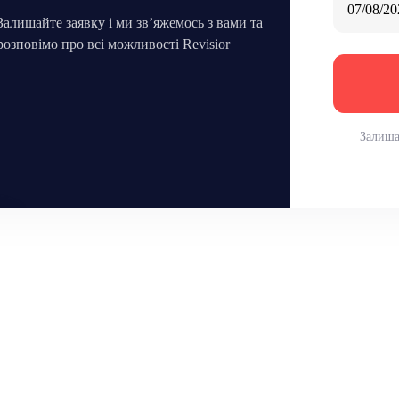
Залишайте заявку і ми зв’яжемось з вами та
розповімо про всі можливості Revisior
Залиша