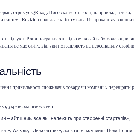
форми,
отримує QR-код. Його сканують гості, наприклад, з чека, 
и система Revizion надсилає клієнту e-mail із проханням залиши
ють відгуки.
Вони потрапляють відразу на сайт або модерацію, я
анія не має сайту, відгуки потрапляють на персональну сторінку
кальність
чення прихильності споживачів товару чи компанії), перевіряти р
ко, українські бізнесмени.
ший – айтішник. все як і належить при створенні стартапів
», 
ертоп», Watsons, «Люксоптика», логістичні компанії «Нова Пошт