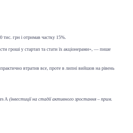
0 тис. грн і отримав частку 15%.
ти гроші у стартап та стати їх акціонерами», — пише
 практично втратив все, проте в липні вийшов на рівень
ies A
(інвестиції на стадії активного зростання – прим.