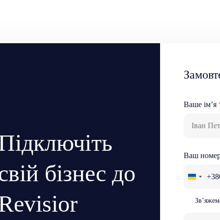
Замовт
Ваше ім’я
Підключіть
Ваш номе
свій бізнес до
+38
Revisior
Зв’яжем