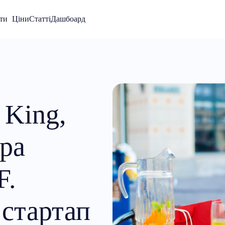
ти
Ціни
Статті
Дашбоард
 King,
тра
F.
 стартап