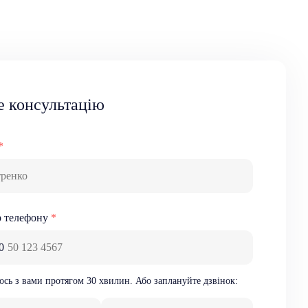
е консультацію
*
р телефону
*
0
ось з вами
протягом 30 хвилин
. Або заплануйте дзвінок: