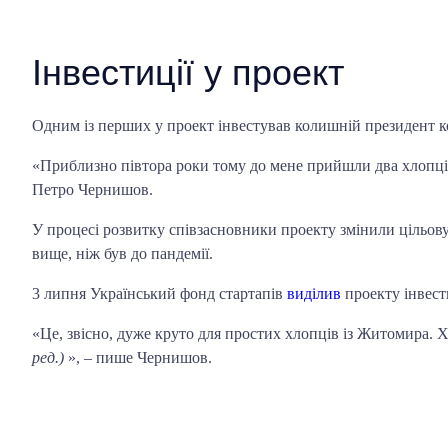
Інвестиції у проект
Одним із перших у проект інвестував колишній президент 
«Приблизно півтора роки тому до мене прийшли два хлопці 
Петро Чернишов.
У процесі розвитку співзасновники проекту змінили цільов
вище, ніж був до пандемії.
3 липня Український фонд стартапів
виділив
проекту інвест
«Це, звісно, ​​дуже круто для простих хлопців із Житомира.
Х
ред.)
», – пише Чернишов.