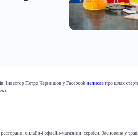
нів. Інвестор Петро Чернишов у Facebook
написав
про шлях старта
оект.
есторани, онлайн-і офлайн-магазини, сервіси. Заснована у травні