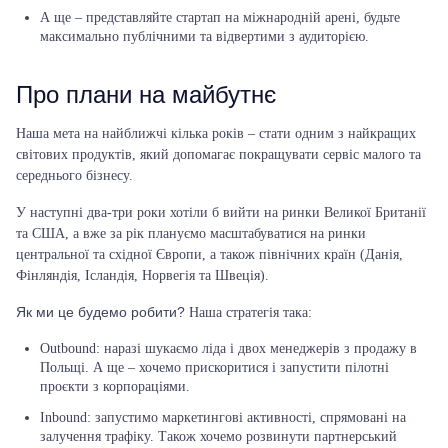
А ще –
представляйте стартап на міжнародній арені
, будьте
максимально публічними та відвертими з аудиторією.
Про плани на майбутнє
Наша мета на найближчі кілька років – стати одним з найкращих
світових продуктів, який допомагає покращувати сервіс малого та
середнього бізнесу.
У наступні два-три роки хотіли б вийти на ринки Великої Британії
та США
, а вже за рік плануємо масштабуватися на ринки
центральної та східної Європи, а також північних країн (Данія,
Фінляндія, Ісландія, Норвегія та Швеція).
Як ми це будемо робити?
Наша стратегія така:
Outbound: наразі шукаємо ліда і двох менеджерів з продажу в
Польщі. А ще – хочемо прискоритися і запустити пілотні
проєкти з корпораціями.
Inbound: запустимо маркетингові активності, спрямовані на
залучення трафіку. Також хочемо розвинути партнерський