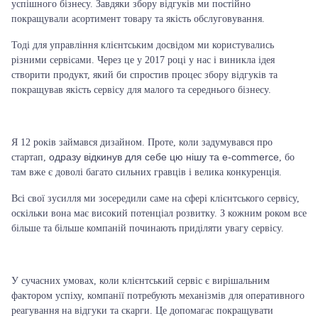
успішного бізнесу
. Завдяки збору відгуків ми постійно
покращували асортимент товару та якість обслуговування.
Тоді для управління клієнтським досвідом ми користувались
різними сервісами. Через це у 2017 році у нас і виникла ідея
створити продукт, який би спростив процес збору відгуків та
покращував якість сервісу для малого та середнього бізнесу.
Я 12 років займався дизайном. Проте, коли задумувався про
одразу відкинув для себе цю нішу та e-commerce
стартап,
, бо
там вже є доволі багато сильних гравців і велика конкуренція.
Всі свої зусилля ми зосередили саме на сфері клієнтського сервісу,
оскільки вона має високий потенціал розвитку. З кожним роком все
більше та більше компаній починають приділяти увагу сервісу.
У сучасних умовах, коли клієнтський сервіс є вирішальним
фактором успіху, компанії потребують механізмів для оперативного
реагування на відгуки та скарги. Це допомагає покращувати