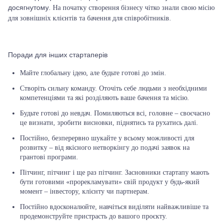
досягнутому
. На початку створення бізнесу чітко знали свою місію
для зовнішніх клієнтів та бачення для співробітників.
Поради для інших стартаперів
Майте глобальну ідею, але будьте готові до змін
.
Створіть сильну команду. Оточіть себе людьми з необхідними
компетенціями та які розділяють ваше бачення та місію.
Будьте готові до невдач. Помиляються всі, головне – своєчасно
це визнати, зробити висновки, піднятись та рухатись далі.
Постійно,
безперервно шукайте у всьому можливості для
розвитку
– від якісного нетворкінгу до подачі заявок на
грантові програми.
Пітчинг, пітчинг і ще раз пітчинг. Засновники стартапу мають
бути готовими «прорекламувати» свій продукт у будь-який
момент – інвестору, клієнту чи партнерам.
Постійно вдосконалюйте, навчіться виділяти найважливіше та
продемонструйте пристрасть до вашого проєкту.