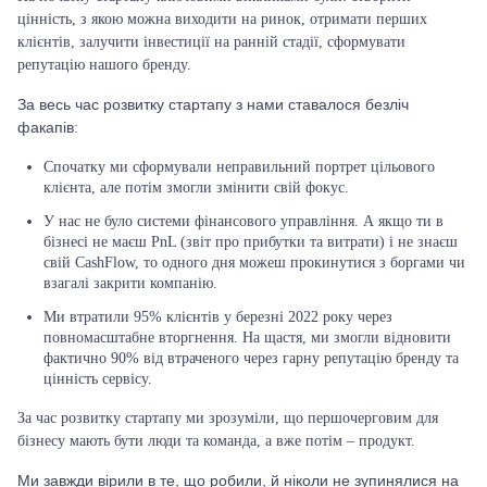
цінність, з якою можна виходити на ринок, отримати перших
клієнтів, залучити інвестиції на ранній стадії, сформувати
репутацію нашого бренду.
За весь час розвитку стартапу з нами ставалося безліч
факапів
:
Спочатку ми сформували неправильний портрет цільового
клієнта, але потім змогли змінити свій фокус.
У нас не було системи фінансового управління
. А якщо ти в
бізнесі не маєш PnL (звіт про прибутки та витрати) і не знаєш
свій CashFlow, то одного дня можеш прокинутися з боргами чи
взагалі закрити компанію.
Ми втратили 95% клієнтів у березні 2022 року через
повномасштабне вторгнення
. На щастя, ми змогли відновити
фактично 90% від втраченого через гарну репутацію бренду та
цінність сервісу.
За час розвитку стартапу ми зрозуміли, що першочерговим для
бізнесу мають бути люди та команда, а вже потім – продукт.
Ми завжди вірили в те, що робили, й ніколи не зупинялися на