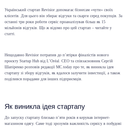
Український стартап Revisior допомагає бізнесам «чути» своїх
клієнтів. Для цього він збирає відгуки та скарги серед покупців. За
останні три роки роботи сервіс проаналізував більш як 15
мільйонів відгуків. Що ж відомо про цей стартап – читайте у
статті.
Нещодавно Revisior потрапив до п’ятірки фіналістів нового
проєкту Startup Hub від L’Oréal. СЕО та співзасновник Сергій
Шапіренко розповів редакції MC.today про те, як виникла ідея
стартапу зі збору відгуків, як вдалося залучити інвестиції, а також
поділився порадами для інших підприємців.
Як виникла ідея стартапу
До запуску стартапу близько п’яти років я керував інтернет-
магазином одягу.
Саме тоді зрозумів важливість сервісу в побудові