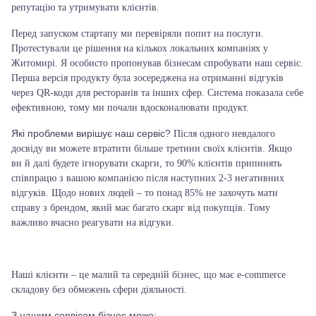
репутацію та утримувати клієнтів.
Перед запуском стартапу ми перевіряли попит на послуги.
Протестували це рішення на кількох локальних компаніях у
Житомирі.
Я особисто пропонував бізнесам спробувати наш сервіс
.
Перша версія продукту була зосереджена на отриманні відгуків
через QR-коди для ресторанів та інших сфер. Система показала себе
ефективною, тому ми почали вдосконалювати продукт.
Які проблеми вирішує наш сервіс?
Після одного невдалого
досвіду ви можете втратити більше третини своїх клієнтів. Якщо
ви й далі будете ігнорувати скарги, то
90% клієнтів припинять
співпрацю з вашою компанією після наступних 2-3 негативних
відгуків.
Щодо нових людей – то понад 85% не захочуть мати
справу з брендом, який має багато скарг від покупців. Тому
важливо вчасно реагувати на відгуки.
Наші клієнти – це малий та середній бізнес, що має e-commerce
складову без обмежень сфери діяльності.
З нашим сервісом бізнес може: