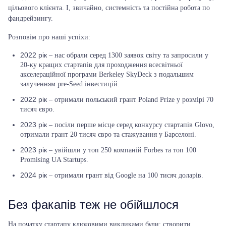
цільового клієнта. І, звичайно, системність та постійна робота по
фандрейзингу.
Розповім про наші успіхи:
2022 рік
– нас обрали серед 1300 заявок світу та запросили у
20-ку кращих стартапів для проходження всесвітньої
акселераційної програми Berkeley SkyDeck з подальшим
залученням pre-Seed інвестицій.
2022 рік
– отримали польський грант Poland Prize у розмірі 70
тисяч євро.
2023 рік
– посіли перше місце серед конкурсу стартапів Glovo,
отримали грант 20 тисяч євро та стажування у Барселоні.
2023 рік
– увійшли у топ 250 компаній Forbes та топ 100
Promising UA Startups.
2024 рік
– отримали грант від Google на 100 тисяч доларів.
Без факапів теж не обійшлося
На початку стартапу ключовими викликами були: створити