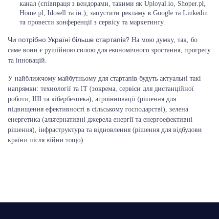
канал (співпраця з вендорами, такими як Uployal.io, Shoper.pl,
Home.pl, Idosell та ін.), запустити рекламу в Google та Linkedin
та провести конференції з сервісу та маркетингу.
Чи потрібно Україні більше стартапів?
На мою думку, так, бо
саме вони є рушійною силою для економічного зростання, прогресу
та інновацій.
У найближчому майбутньому для стартапів будуть актуальні такі
напрямки:
технології та IT (зокрема, сервіси для дистанційної
роботи, ШІ та кібербезпека), агроінновації (рішення для
підвищення ефективності в сільському господарстві), зелена
енергетика (альтернативні джерела енергії та енергоефективні
рішення), інфраструктура та відновлення (рішення для відбудови
країни після війни тощо).