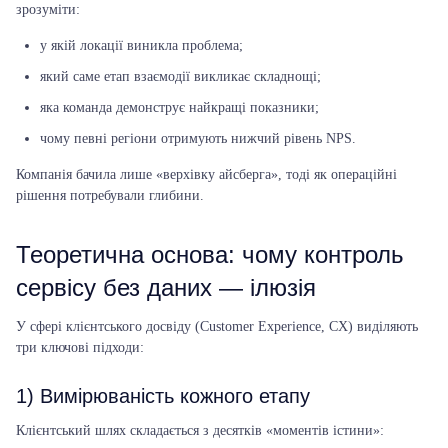
зрозуміти:
у якій локації виникла проблема;
який саме етап взаємодії викликає складнощі;
яка команда демонструє найкращі показники;
чому певні регіони отримують нижчий рівень NPS.
Компанія бачила лише «верхівку айсберга», тоді як операційні
рішення потребували глибини.
Теоретична основа: чому контроль
сервісу без даних — ілюзія
У сфері клієнтського досвіду (Customer Experience, CX) виділяють
три ключові підходи:
1)
Вимірюваність кожного етапу
Клієнтський шлях складається з десятків «моментів істини»: