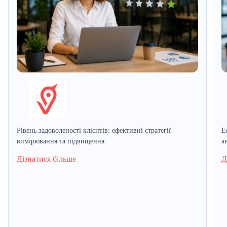
Рівень задоволеності клієнтів: ефективні стратегії
Е
вимірювання та підвищення
а
Дізнатися більше
Д