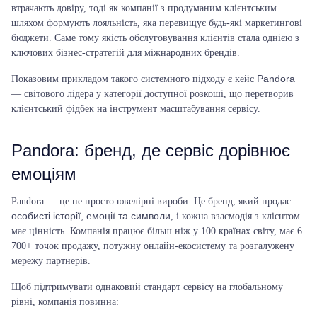
втрачають довіру, тоді як компанії з продуманим клієнтським
шляхом формують лояльність, яка перевищує будь-які маркетингові
бюджети. Саме тому якість обслуговування клієнтів стала однією з
ключових бізнес-стратегій для міжнародних брендів.
Pandora
Показовим прикладом такого системного підходу є кейс
— світового лідера у категорії доступної розкоші, що перетворив
клієнтський фідбек на інструмент масштабування сервісу.
Pandora: бренд, де сервіс дорівнює
емоціям
Pandora — це не просто ювелірні вироби. Це бренд, який продає
особисті історії, емоції та символи
, і кожна взаємодія з клієнтом
має цінність. Компанія працює більш ніж у 100 країнах світу, має 6
700+ точок продажу, потужну онлайн-екосистему та розгалужену
мережу партнерів.
Щоб підтримувати однаковий стандарт сервісу на глобальному
рівні, компанія повинна: