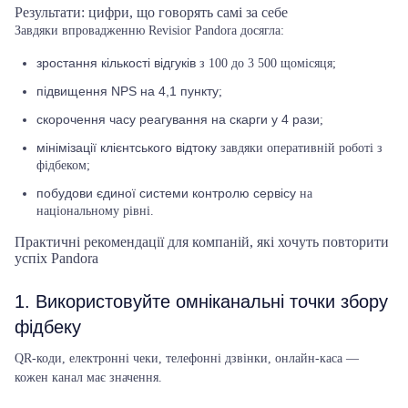
Результати: цифри, що говорять самі за себе
Завдяки впровадженню Revisior Pandora досягла:
зростання кількості відгуків
з 100 до 3 500 щомісяця;
підвищення NPS на 4,1 пункту
;
скорочення часу реагування на скарги у 4 рази
;
мінімізації клієнтського відтоку
завдяки оперативній роботі з
фідбеком;
побудови єдиної системи контролю сервісу
на
національному рівні.
Практичні рекомендації для компаній, які хочуть повторити
успіх Pandora
1. Використовуйте омніканальні точки збору
фідбеку
QR-коди, електронні чеки, телефонні дзвінки, онлайн-каса —
кожен канал має значення.