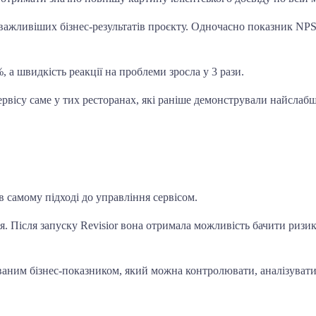
важливіших бізнес-результатів проєкту. Одночасно показник NPS
, а швидкість реакції на проблеми зросла у 3 рази.
вісу саме у тих ресторанах, які раніше демонстрували найслабші
в самому підході до управління сервісом.
я. Після запуску Revisior вона отримала можливість бачити ризик
ваним бізнес-показником, який можна контролювати, аналізувати