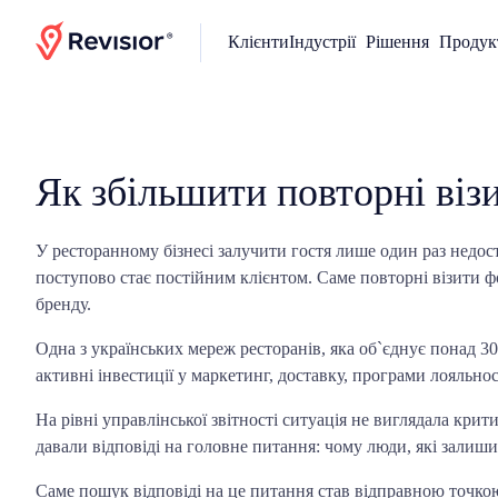
Клієнти
Індустрії
Рішення
Продук
Головна
>
HoReCa
Як збільшити повторні візи
У ресторанному бізнесі залучити гостя лише один раз недост
поступово стає постійним клієнтом. Саме повторні візити 
бренду.
Одна з українських мереж ресторанів, яка об`єднує понад 30
активні інвестиції у маркетинг, доставку, програми лояльно
На рівні управлінської звітності ситуація не виглядала крит
давали відповіді на головне питання: чому люди, які залиш
Саме пошук відповіді на це питання став відправною точкою 