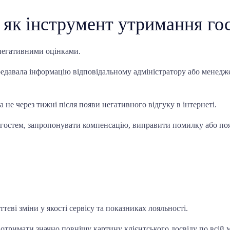
 як інструмент утримання го
негативними оцінками.
редавала інформацію відповідальному адміністратору або менедже
 не через тижні після появи негативного відгуку в інтернеті.
з гостем, запропонувати компенсацію, виправити помилку або по
єві зміни у якості сервісу та показниках лояльності.
о отримати значно повнішу картину клієнтського досвіду по всій 