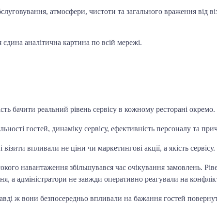
бслуговування, атмосфери, чистоти та загального враження від ві
я єдина аналітична картина по всій мережі.
ть бачити реальний рівень сервісу в кожному ресторані окремо.
ьності гостей, динаміку сервісу, ефективність персоналу та пр
ізити впливали не ціни чи маркетингові акції, а якість сервісу.
кого навантаження збільшувався час очікування замовлень. Рівен
я, а адміністратори не завжди оперативно реагували на конфлікт
авді ж вони безпосередньо впливали на бажання гостей поверну