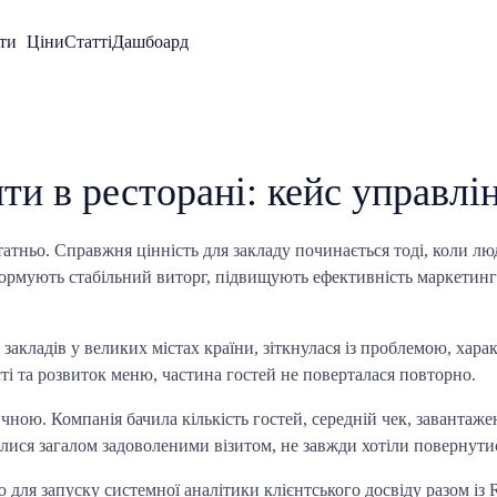
ти
Ціни
Статті
Дашбоард
ти в ресторані: кейс управлі
атньо. Справжня цінність для закладу починається тоді, коли лю
формують стабільний виторг, підвищують ефективність маркетинг
 закладів у великих містах країни, зіткнулася із проблемою, ха
сті та розвиток меню, частина гостей не поверталася повторно.
ичною. Компанія бачила кількість гостей, середній чек, завантаже
илися загалом задоволеними візитом, не завжди хотіли повернутис
для запуску системної аналітики клієнтського досвіду разом із Re