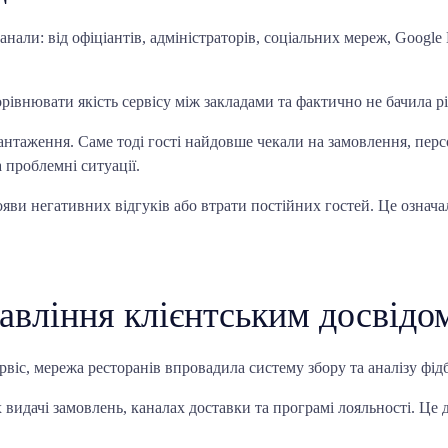
анали: від офіціантів, адміністраторів, соціальних мереж, Google
порівнювати якість сервісу між закладами та фактично не бачила
антаження. Саме тоді гості найдовше чекали на замовлення, пе
 проблемні ситуації.
ояви негативних відгуків або втрати постійних гостей. Це означа
авління клієнтським досвідо
віс, мережа ресторанів впровадила систему збору та аналізу фідб
х видачі замовлень, каналах доставки та програмі лояльності. Це