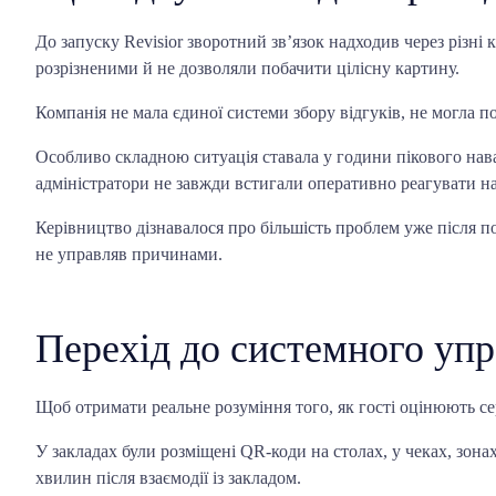
До запуску Revisior зворотний зв’язок надходив через різні к
розрізненими й не дозволяли побачити цілісну картину.
Компанія не мала єдиної системи збору відгуків, не могла 
Особливо складною ситуація ставала у години пікового нав
адміністратори не завжди встигали оперативно реагувати на
Керівництво дізнавалося про більшість проблем уже після п
не управляв причинами.
Перехід до системного упр
Щоб отримати реальне розуміння того, як гості оцінюють сер
У закладах були розміщені QR-коди на столах, у чеках, зона
хвилин після взаємодії із закладом.