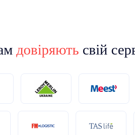
ам
довіряють
свій сер