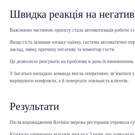
Швидка реакція на негатив
Важливою частиною проєкту стала автоматизація роботи з 
Якщо гість залишав низьку оцінку, система автоматично пе
заклад, зміну, причину негативу та коментар гостя.
Це дозволило реагувати на проблеми в день їх виникнення, а
У багатьох випадках команда могла оперативно зв’язатися 
вирішувати конфлікти, а й повертати лояльність клієнтів.
Результати
Після впровадження Revisior мережа ресторанів отримала сутт
Кількість отриманих відгуків зросла у 5 разів, що дозволил