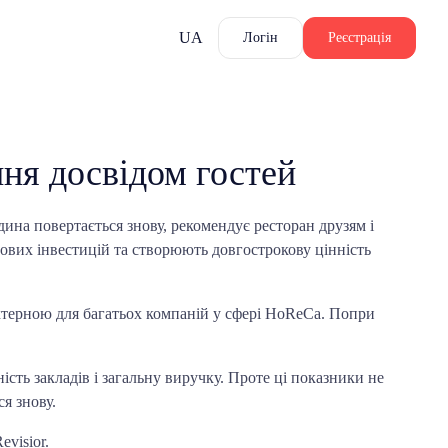
UA
Логін
Реєстрація
ння досвідом гостей
дина повертається знову, рекомендує ресторан друзям і
ових інвестицій та створюють довгострокову цінність
рактерною для багатьох компаній у сфері HoReCa. Попри
ність закладів і загальну виручку. Проте ці показники не
я знову.
visior.