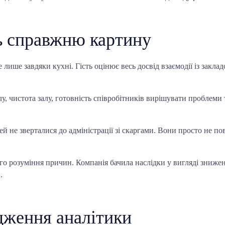
ь справжню картину
лише завдяки кухні. Гість оцінює весь досвід взаємодії із зак
, чистота залу, готовність співробітників вирішувати проблеми т
й не зверталися до адміністрації зі скаргами. Вони просто не п
ого розуміння причин. Компанія бачила наслідки у вигляді зниженн
.
дження аналітики