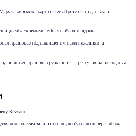
 Maps та окремих скарг гостей. Проте всі ці дані були
 різницю між окремими змінами або командами.
рсонал працював під підвищеним навантаженням, а
ло, що бізнес працював реактивно — реагував на наслідки, а
м
еку Revisior.
 дозволило гостям залишати відгуки буквально через кілька