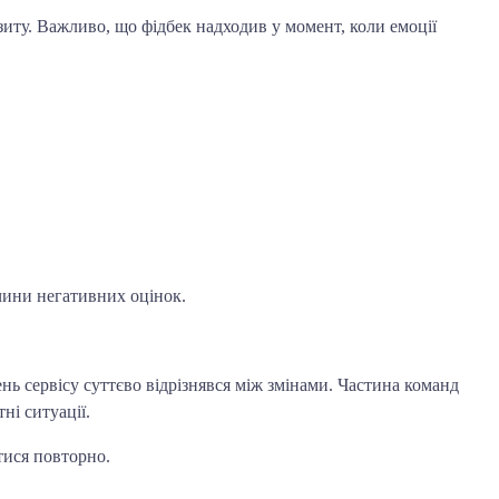
зиту. Важливо, що фідбек надходив у момент, коли емоції
ичини негативних оцінок.
ь сервісу суттєво відрізнявся між змінами. Частина команд
ні ситуації.
тися повторно.