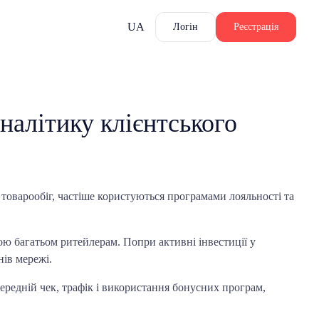
UA
Логін
Реєстрація
аналітику клієнтського
товарообіг, частіше користуються програмами лояльності та
мою багатьом ритейлерам. Попри активні інвестиції у
нів мережі.
середній чек, трафік і використання бонусних програм,