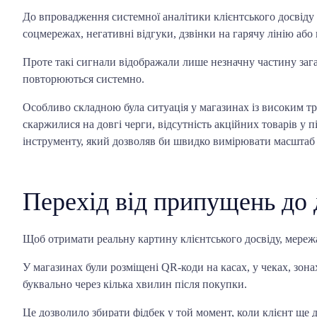
До впровадження системної аналітики клієнтського досвіду
соцмережах, негативні відгуки, дзвінки на гарячу лінію або 
Проте такі сигнали відображали лише незначну частину зага
повторюються системно.
Особливо складною була ситуація у магазинах із високим т
скаржилися на довгі черги, відсутність акційних товарів у п
інструменту, який дозволяв би швидко вимірювати масштаб
Перехід від припущень до
Щоб отримати реальну картину клієнтського досвіду, мережа 
У магазинах були розміщені QR-коди на касах, у чеках, зон
буквально через кілька хвилин після покупки.
Це дозволило збирати фідбек у той момент, коли клієнт ще до