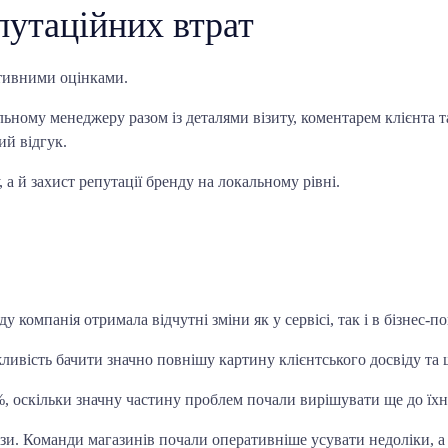
путаційних втрат
ативними оцінками.
ьному менеджеру разом із деталями візиту, коментарем клієнта 
ий відгук.
 а й захист репутації бренду на локальному рівні.
 компанія отримала відчутні зміни як у сервісі, так і в бізнес-п
ожливість бачити значно повнішу картину клієнтського досвіду т
%, оскільки значну частину проблем почали вирішувати ще до їхн
ази. Команди магазинів почали оперативніше усувати недоліки, а