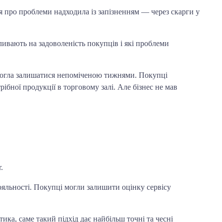
 про проблеми надходила із запізненням — через скарги у
ливають на задоволеність покупців і які проблеми
 могла залишатися непоміченою тижнями. Покупці
рібної продукції в торговому залі. Але бізнес не мав
.
ояльності. Покупці могли залишити оцінку сервісу
ика, саме такий підхід дає найбільш точні та чесні