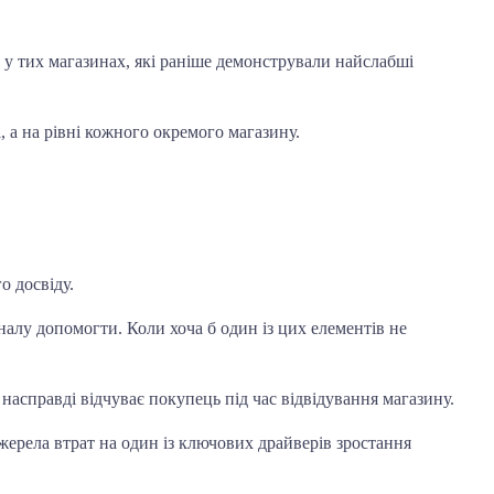
у тих магазинах, які раніше демонстрували найслабші
 а на рівні кожного окремого магазину.
о досвіду.
налу допомогти. Коли хоча б один із цих елементів не
насправді відчуває покупець під час відвідування магазину.
жерела втрат на один із ключових драйверів зростання