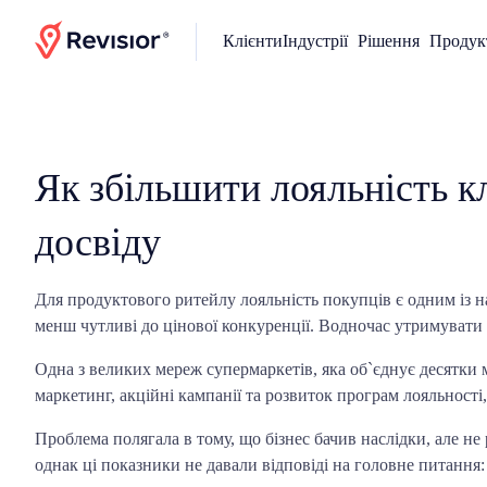
Клієнти
Індустрії
Рішення
Продук
Головна
>
Retail продуктовий
Як збільшити лояльність кл
досвіду
Для продуктового ритейлу лояльність покупців є одним із н
менш чутливі до цінової конкуренції. Водночас утримувати ї
Одна з великих мереж супермаркетів, яка об`єднує десятки м
маркетинг, акційні кампанії та розвиток програм лояльності
Проблема полягала в тому, що бізнес бачив наслідки, але не
однак ці показники не давали відповіді на головне питання