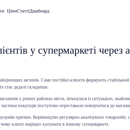
ти
Ціни
Статті
Дашбоард
ієнтів у супермаркеті через 
айцінніших активів. Саме постійні клієнти формують стабільний 
х стає дедалі складніше.
агазинів у різних районах міста, зіткнулася із ситуацією, знайо
, частина покупців поступово переставала повертатися до магази
 розумів причин. Керівництво регулярно аналізувало товарообіг, 
: чому клієнт вирішує купувати в іншому супермаркеті.