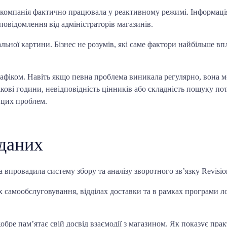
 компанія фактично працювала у реактивному режимі. Інформація
повідомлення від адміністраторів магазинів.
льної картини. Бізнес не розумів, які саме фактори найбільше вп
рафіком. Навіть якщо певна проблема виникала регулярно, вона
ікові години, невідповідність цінників або складність пошуку пот
 цих проблем.
 даних
впровадила систему збору та аналізу зворотного зв’язку Revisior
ах самообслуговування, відділах доставки та в рамках програми л
бре пам’ятає свій досвід взаємодії з магазином. Як показує практ