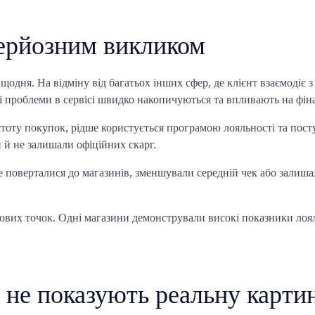
 серйозним викликом
ня. На відміну від багатьох інших сфер, де клієнт взаємодіє з б
і проблеми в сервісі швидко накопичуються та впливають на фіна
стоту покупок, рідше користується програмою лояльності та пост
 й не залишали офіційних скарг.
 поверталися до магазинів, зменшували середній чек або залиша
вих точок. Одні магазини демонстрували високі показники лояльн
 не показують реальну карти