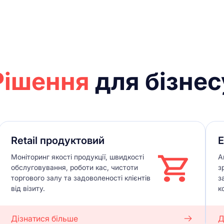
Рішення
для бізнес
Retail продуктовий
E
Моніторинг якості продукції, швидкості
А
обслуговування, роботи кас, чистоти
з
торгового залу та задоволеності клієнтів
з
від візиту.
к
Дізнатися більше
Д