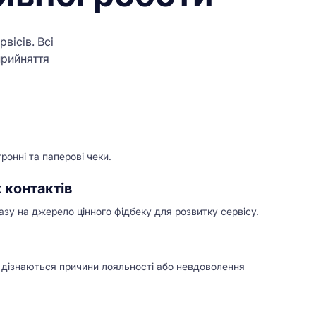
вісів. Всі
прийняття
ронні та паперові чеки.
х контактів
азу на джерело цінного фідбеку для розвитку сервісу.
і дізнаються причини лояльності або невдоволення