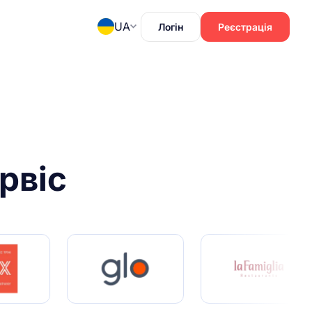
UA
Логін
Реєстрація
рвіс