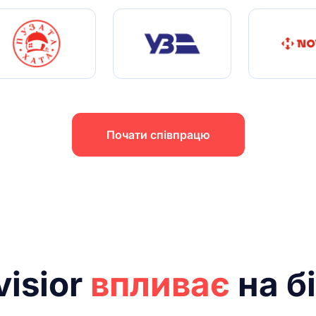
Почати співпрацю
visior
впливає
на б