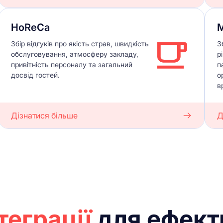
HoReCa
Збір відгуків про якість страв, швидкість
З
обслуговування, атмосферу закладу,
р
привітність персоналу та загальний
п
досвід гостей.
о
в
Дізнатися більше
Д
теграції
для ефект