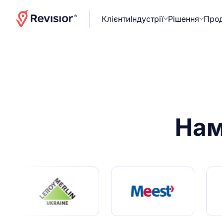
Клієнти
Індустрії
Рішення
Про
На