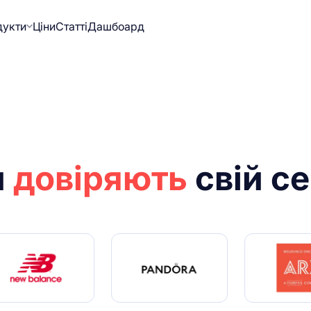
дукти
Ціни
Статті
Дашбоард
м
довіряють
свій се