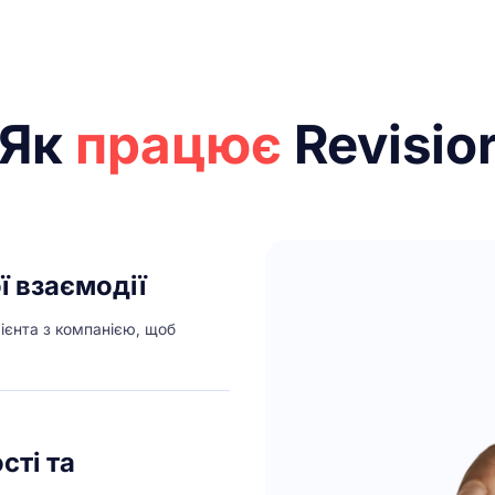
Як
працює
Revisio
ї взаємодії
лієнта з компанією, щоб
сті та