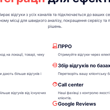
збирає відгуки з усіх каналів та підключається до ваших сер
дному місці для швидкого аналізу, покращення сервісу та 
рішень.
ПРРО
д на локації, товарі, чеку
Отримуйте відгуки через елект
Збір відгуків по база
 дають більше відгуків і
Перетворіть вашу клієнтську б
Сall center
льше відгуків від існуючих
Наші фахівці з контролю якост
клієнтів.
Google Reviews