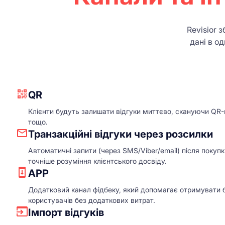
Revisior 
дані в о
QR
Клієнти будуть залишати відгуки миттєво, скануючи QR-ко
тощо.
Транзакційні відгуки через розсилки
Автоматичні запити (через SMS/Viber/email) після покупки
точніше розуміння клієнтського досвіду.
APP
Додатковий канал фідбеку, який допомагає отримувати бі
користувачів без додаткових витрат.
Імпорт відгуків