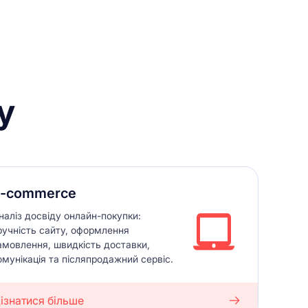
у
-commerce
наліз досвіду онлайн-покупки:
ручність сайту, оформлення
амовлення, швидкість доставки,
омунікація та післяпродажний сервіс.
ізнатися більше