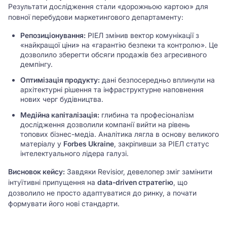
Результати дослідження стали «дорожньою картою» для
повної перебудови маркетингового департаменту:
Репозиціонування:
РІЕЛ змінив вектор комунікації з
«найкращої ціни» на «гарантію безпеки та контролю». Це
дозволило зберегти обсяги продажів без агресивного
демпінгу.
Оптимізація продукту:
дані безпосередньо вплинули на
архітектурні рішення та інфраструктурне наповнення
нових черг будівництва.
Медійна капіталізація:
глибина та професіоналізм
дослідження дозволили компанії вийти на рівень
топових бізнес-медіа. Аналітика лягла в основу великого
матеріалу у
Forbes Ukraine
, закріпивши за РІЕЛ статус
інтелектуального лідера галузі.
Висновок кейсу:
Завдяки Revisior, девелопер зміг замінити
інтуїтивні припущення на
data-driven стратегію
, що
дозволило не просто адаптуватися до ринку, а почати
формувати його нові стандарти.