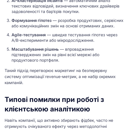
AI-кластеризація інсайтів
— автоматичний аналіз
текстових відповідей, визначення ключових драйверів
задоволеності та бар’єрів покупки.
Формування гіпотез
— розробка продуктових, сервісних
або комунікаційних змін на основі отриманих даних.
Agile-тестування
— швидке тестування гіпотез через
A/B-експерименти або мікродослідження.
Масштабування рішень
— впровадження
підтверджених змін на рівні всієї мережі або
продуктового портфеля.
Такий підхід перетворює маркетинг на безперервну
систему оптимізації revenue-метрик, а не набір окремих
кампаній.
Типові помилки при роботі з
клієнтською аналітикою
Навіть компанії, що активно збирають фідбек, часто не
отримують очікуваного ефекту через методологічні