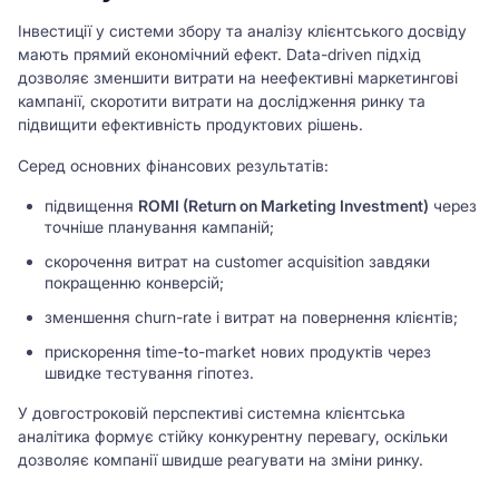
Інвестиції у системи збору та аналізу клієнтського досвіду
мають прямий економічний ефект. Data-driven підхід
дозволяє зменшити витрати на неефективні маркетингові
кампанії, скоротити витрати на дослідження ринку та
підвищити ефективність продуктових рішень.
Серед основних фінансових результатів:
підвищення
ROMI (Return on Marketing Investment)
через
точніше планування кампаній;
скорочення витрат на customer acquisition завдяки
покращенню конверсій;
зменшення churn-rate і витрат на повернення клієнтів;
прискорення time-to-market нових продуктів через
швидке тестування гіпотез.
У довгостроковій перспективі системна клієнтська
аналітика формує стійку конкурентну перевагу, оскільки
дозволяє компанії швидше реагувати на зміни ринку.