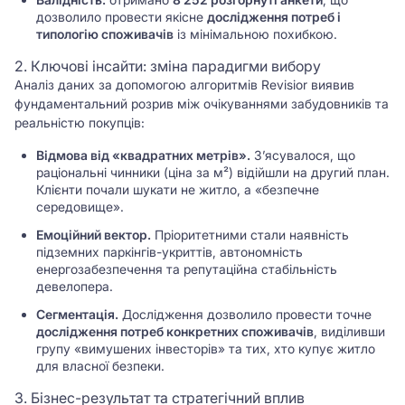
дозволило провести якісне
дослідження потреб і
типологію споживачів
із мінімальною похибкою.
2. Ключові інсайти: зміна парадигми вибору
Аналіз даних за допомогою алгоритмів Revisior виявив
фундаментальний розрив між очікуваннями забудовників та
реальністю покупців:
Відмова від «квадратних метрів».
З’ясувалося, що
раціональні чинники (ціна за м²) відійшли на другий план.
Клієнти почали шукати не житло, а «безпечне
середовище».
Емоційний вектор.
Пріоритетними стали наявність
підземних паркінгів-укриттів, автономність
енергозабезпечення та репутаційна стабільність
девелопера.
Сегментація.
Дослідження дозволило провести точне
дослідження потреб конкретних споживачів
, виділивши
групу «вимушених інвесторів» та тих, хто купує житло
для власної безпеки.
3. Бізнес-результат та стратегічний вплив