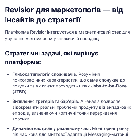
Revisior для маркетологів — від
інсайтів до стратегії
Платформа Revisior інтегрується в маркетинговий стек для
усунення «сліпих зон» у споживчій поведінці.
Стратегічні задачі, які вирішує
платформа:
Глибока типологія споживачів.
Розуміння
психографічних характеристик: що саме спонукає до
покупки та як клієнт проходить шлях
Jobs-to-be-Done
(JTBD)
.
Виявлення тригерів та бар’єрів.
AI-аналіз дозволяє
відокремити реальні проблеми продукту від випадкових
епізодів, визначаючи критичні точки переривання
воронки.
Динаміка настроїв у реальному часі.
Моніторинг ринку
під час криз для миттєвої адаптації Messaging-матриці