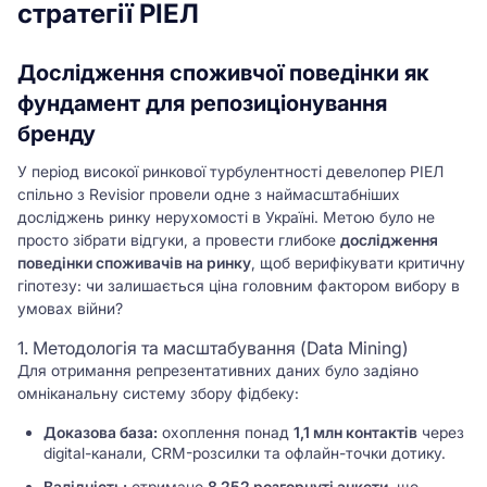
стратегії РІЕЛ
Дослідження споживчої поведінки як
фундамент для репозиціонування
бренду
У період високої ринкової турбулентності девелопер РІЕЛ
спільно з Revisior провели одне з наймасштабніших
досліджень ринку нерухомості в Україні. Метою було не
просто зібрати відгуки, а провести глибоке
дослідження
поведінки споживачів на ринку
, щоб верифікувати критичну
гіпотезу: чи залишається ціна головним фактором вибору в
умовах війни?
1. Методологія та масштабування (Data Mining)
Для отримання репрезентативних даних було задіяно
омніканальну систему збору фідбеку:
Доказова база:
охоплення понад
1,1 млн контактів
через
digital-канали, CRM-розсилки та офлайн-точки дотику.
Валідність:
отримано
8 252 розгорнуті анкети
, що