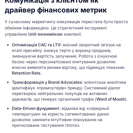
Комунікація з клієнтом як
драйвер фінансових метрик
У сучасному маркетингу комунікація перестала бути просто
обміном інформацією. Це стратегічний інструмент
управління
Unit-економікою
компанії.
Оптимізація CAC та LTV:
якісний зворотний зв’язок на
етапі пресейлу знижує тертя у воронці продажів,
зменшуючи вартість залучення. Робота з існуючою
базою через персоналізовані опитування дозволяє
вчасно виявляти ризики відтоку, що підвищує показник
Retention Rate
.
Трансформація у Brand Advocates:
клієнтська аналітика
ідентифікує «промоутерів» бренду. Системний діалог
перетворює нейтральних покупців на активних
адвокатів, що генерує органічний трафік (
Word of Mouth
).
Data-Driven фундамент:
відмова від «середньої
температури» на користь сегментованих даних
дозволяє замінити інтуїтивне планування на
прогнозоване тестування гіпотез.