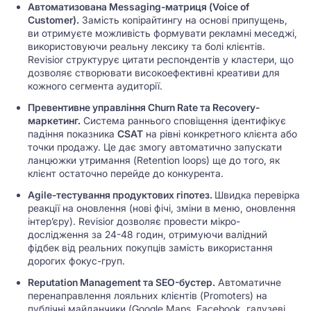
Автоматизована Messaging-матриця (Voice of
Customer).
Замість копірайтингу на основі припущень,
ви отримуєте можливість формувати рекламні меседжі,
використовуючи реальну лексику та болі клієнтів.
Revisior структурує цитати респондентів у кластери, що
дозволяє створювати високоефективні креативи для
кожного сегмента аудиторії.
Превентивне управління Churn Rate та Recovery-
маркетинг.
Система раннього сповіщення ідентифікує
падіння показника
CSAT
на рівні конкретного клієнта або
точки продажу. Це дає змогу автоматично запускати
ланцюжки утримання (Retention loops) ще до того, як
клієнт остаточно перейде до конкурента.
Agile-тестування продуктових гіпотез.
Швидка перевірка
реакції на оновлення (нові фічі, зміни в меню, оновлення
інтер’єру). Revisior дозволяє провести мікро-
дослідження за 24-48 годин, отримуючи валідний
фідбек від реальних покупців замість використання
дорогих фокус-груп.
Reputation Management та SEO-бустер.
Автоматичне
перенаправлення лояльних клієнтів (Promoters) на
публічні майданчики (Google Maps, Facebook, галузеві