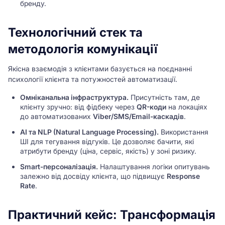
бренду.
Технологічний стек та
методологія комунікації
Якісна взаємодія з клієнтами базується на поєднанні
психології клієнта та потужностей автоматизації.
Омніканальна інфраструктура.
Присутність там, де
клієнту зручно: від фідбеку через
QR-коди
на локаціях
до автоматизованих
Viber/SMS/Email-каскадів
.
AI та NLP (Natural Language Processing).
Використання
ШІ для тегування відгуків. Це дозволяє бачити, які
атрибути бренду (ціна, сервіс, якість) у зоні ризику.
Smart-персоналізація.
Налаштування логіки опитувань
залежно від досвіду клієнта, що підвищує
Response
Rate
.
Практичний кейс: Трансформація