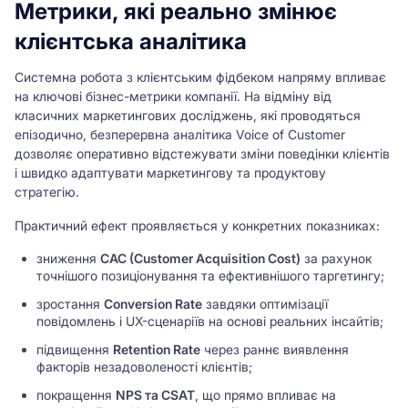
Метрики, які реально змінює
клієнтська аналітика
Системна робота з клієнтським фідбеком напряму впливає
на ключові бізнес-метрики компанії. На відміну від
класичних маркетингових досліджень, які проводяться
епізодично, безперервна аналітика Voice of Customer
дозволяє оперативно відстежувати зміни поведінки клієнтів
і швидко адаптувати маркетингову та продуктову
стратегію.
Практичний ефект проявляється у конкретних показниках:
зниження
CAC (Customer Acquisition Cost)
за рахунок
точнішого позиціонування та ефективнішого таргетингу;
зростання
Conversion Rate
завдяки оптимізації
повідомлень і UX-сценаріїв на основі реальних інсайтів;
підвищення
Retention Rate
через раннє виявлення
факторів незадоволеності клієнтів;
покращення
NPS та CSAT
, що прямо впливає на