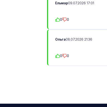
Ельмар
09.07.2026 17:01
0
0
Ольга
08.07.2026 21:36
0
0