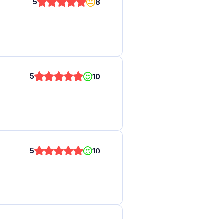
5
8
5
10
5
10