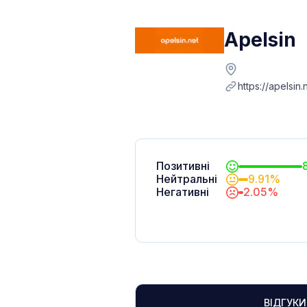
Apelsin
https://apelsin.
Позитивні
Нейтральні
9.91%
Негативні
2.05%
ВІДГУК