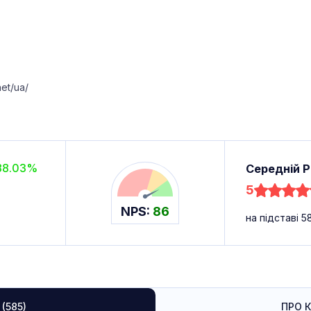
net/ua/
88.03%
Cередній 
5
NPS:
86
на підставі
5
И
(585)
ПРО 