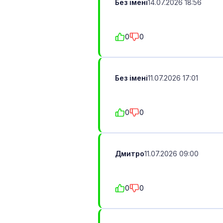
Без імені
14.07.2026 18:56
0
0
Без імені
11.07.2026 17:01
0
0
Дмитро
11.07.2026 09:00
0
0