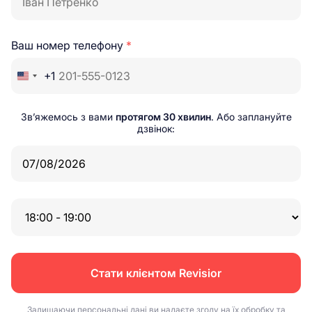
Ваш номер телефону
*
+1
Зв’яжемось з вами
протягом 30 хвилин
. Або заплануйте
дзвінок:
Стати клієнтом Revisior
Залишаючи персональні дані ви надаєте згоду на їх обробку та