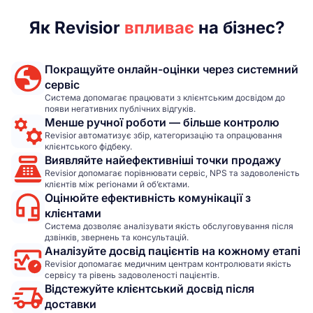
Як Revisior
впливає
на бізнес?
Покращуйте онлайн-оцінки через системний
сервіс
Система допомагає працювати з клієнтським досвідом до
появи негативних публічних відгуків.
Менше ручної роботи — більше контролю
Revisior автоматизує збір, категоризацію та опрацювання
клієнтського фідбеку.
Виявляйте найефективніші точки продажу
Revisior допомагає порівнювати сервіс, NPS та задоволеність
клієнтів між регіонами й об’єктами.
Оцінюйте ефективність комунікації з
клієнтами
Система дозволяє аналізувати якість обслуговування після
дзвінків, звернень та консультацій.
Аналізуйте досвід пацієнтів на кожному етапі
Revisior допомагає медичним центрам контролювати якість
сервісу та рівень задоволеності пацієнтів.
Відстежуйте клієнтський досвід після
доставки