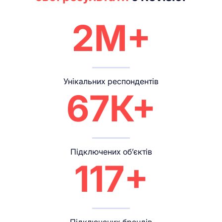
2М+
Унікальних респондентів
67К+
Підключених об’єктів
117+