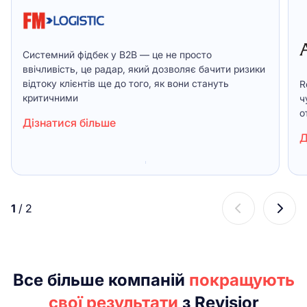
Системний фідбек у B2B — це не просто
ввічливість, це радар, який дозволяє бачити ризики
відтоку клієнтів ще до того, як вони стануть
R
критичними
ч
о
Дізнатися більше
Д
1
/
2
Все більше компаній
покращують
свої результати
з Revisior