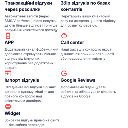
Транзакційні відгуки
Збір відгуків по базах
через розсилки
контактів
Автоматичні запити (через
Перетворіть вашу клієнтську
SMS/Viber/email) після покупки
базу на джерело цінного фідбеку
дають більше відгуків і точніше
для розвитку сервісу.
розуміння клієнтського досвіду.
APP
Сall center
Додатковий канал фідбеку, який
Наші фахівці з контролю якості
допомагає отримувати більше
дізнаються причини лояльності
відгуків від існуючих
або невдоволення клієнтів.
користувачів без додаткових
витрат.
Імпорт відгуків
Google Reviews
Об’єднайте всі відгуки з різних
Допомагаємо підвищувати
джерел в одному місці — для
рейтинг та збільшувати кількість
повного контролю над
відгуків на Google.
клієнтським досвідом.
Widget
Збирайте відгуки прямо на сайті
— без зайвих переходів.