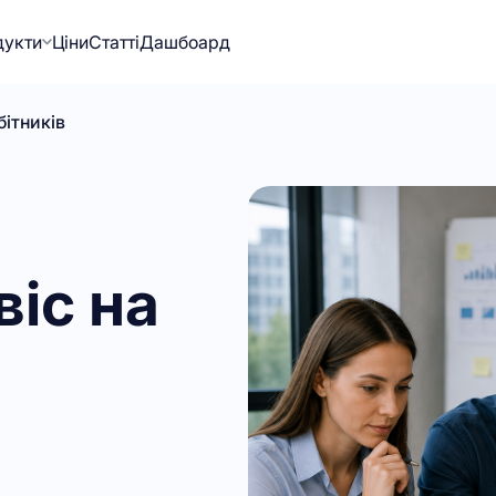
дукти
Ціни
Статті
Дашбоард
бітників
віс на