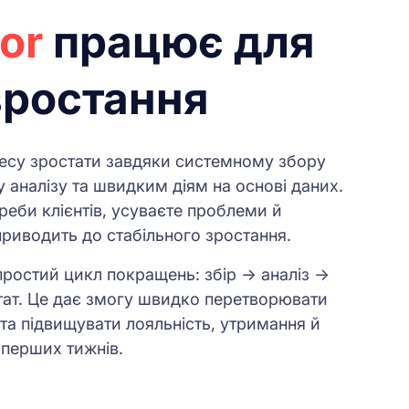
ior
працює для
зростання
несу зростати завдяки системному збору
 аналізу та швидким діям на основі даних.
реби клієнтів, усуваєте проблеми й
приводить до стабільного зростання.
ростий цикл покращень: збір → аналіз →
тат. Це дає змогу швидко перетворювати
ї та підвищувати лояльність, утримання й
 перших тижнів.