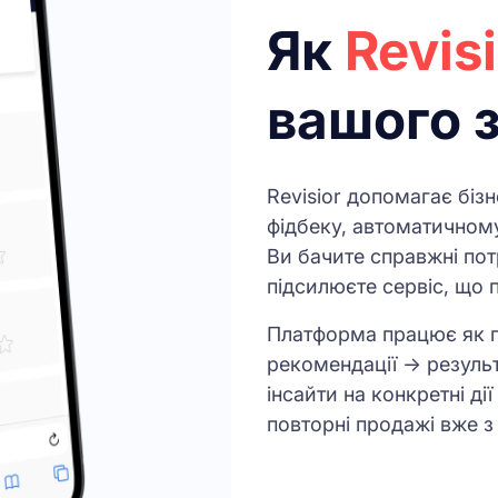
Як
Revis
вашого 
Revisior допомагає біз
фідбеку, автоматичному
Ви бачите справжні пот
підсилюєте сервіс, що 
Платформа працює як п
рекомендації → резуль
інсайти на конкретні ді
повторні продажі вже з