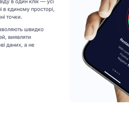
іду в один клік — усі
ні в єдиному просторі,
ні точки.
дозволяють швидко
ей, виявляти
ві даних, а не