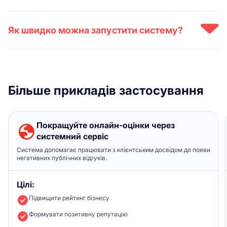
Так, платформа підтримує інтеграції через API та готові
конектори. Це дозволяє автоматично передавати дані про
Як швидко можна запустити систему?
клієнтів, покупки та оцінки в єдину систему аналітики.
Запуск займає від 1 до 3 днів залежно від кількості локацій і
каналів збору фідбеку. Ми допомагаємо з налаштуванням,
інтеграціями та навчанням команди.
Більше прикладів застосування
Покращуйте онлайн-оцінки через
системний сервіс
Система допомагає працювати з клієнтським досвідом до появи
негативних публічних відгуків.
Цілі:
Підвищити рейтинг бізнесу
Формувати позитивну репутацію