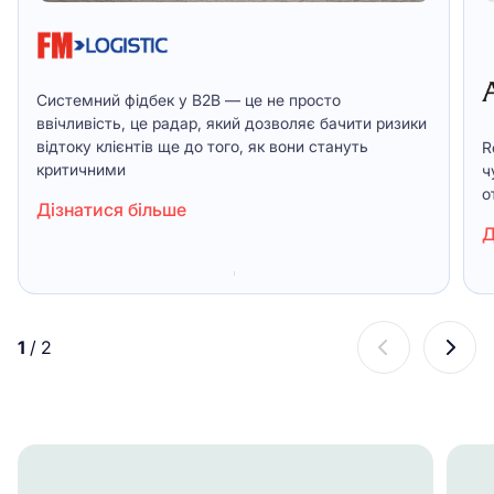
Системний фідбек у B2B — це не просто
ввічливість, це радар, який дозволяє бачити ризики
відтоку клієнтів ще до того, як вони стануть
R
критичними
ч
о
Дізнатися більше
Д
1
/
2