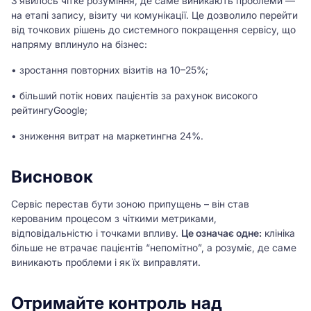
Зʼявилось чітке розуміння, де саме виникають проблеми —
на етапі запису, візиту чи комунікації. Це дозволило перейти
від точкових рішень до системного покращення сервісу, що
напряму вплинуло на бізнес:
• зростання повторних візитів на 10–25%;
• більший потік нових пацієнтів за рахунок високого
рейтингуGoogle;
• зниження витрат на маркетингна 24%.
Висновок
Сервіс перестав бути зоною припущень – він став
керованим процесом з чіткими метриками,
відповідальністю і точками впливу.
Це означає одне:
клініка
більше не втрачає пацієнтів “непомітно”, а розуміє, де саме
виникають проблеми і як їх виправляти.
Отримайте контроль над