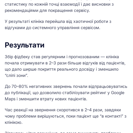
статистику по кожній точці взаємодії і дає висновки з
рекомендаціями для покращення сервісу.
У результаті клініка перейшла від хаотичної роботи з
відгуками до системного управління сервісом.
Результати
Збір фідбеку став регулярним і прогнозованим — клініка
почала отримувати в 2–3 рази більше відгуків від пацієнтів,
що дало ширше покриття реального досвіду і зменшило
“сліпі зони”.
До 70–80% негативних звернень почали відпрацьовуватись
до публікації, що дозволило стабілізувати рейтинг у Google
Maps і зменшити втрату нових пацієнтів.
Час реакції на звернення скоротився в 2–4 рази, завдяки
чому проблеми вирішуються, поки пацієнт ще “в контакті” з
клінікою.