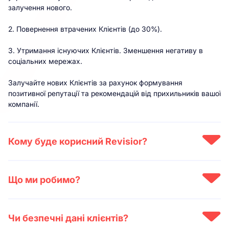
залучення нового.
2. Повернення втрачених Клієнтів (до 30%).
3. Утримання існуючих Клієнтів. Зменшення негативу в
соціальних мережах.
Залучайте нових Клієнтів за рахунок формування
позитивної репутації та рекомендацій від прихильників вашої
компанії.
Кому буде корисний Revisior?
Перевага технології, що пропонує "Revisior", не обмежена
сферою направлення бізнесу. На данний момент ми
Що ми робимо?
співпрацюємо із:
1. Допомагаємо збирати відгуки з усіх каналів комунікації в
1) >2000 об`єктів ритейлу.
єдину систему.
2) >500 об`єктів ресторанного бізнесу.
Чи безпечні дані клієнтів?
2. Надаємо рішення для опрацювання відгуків з
3) >300 мед. установ та організацій.