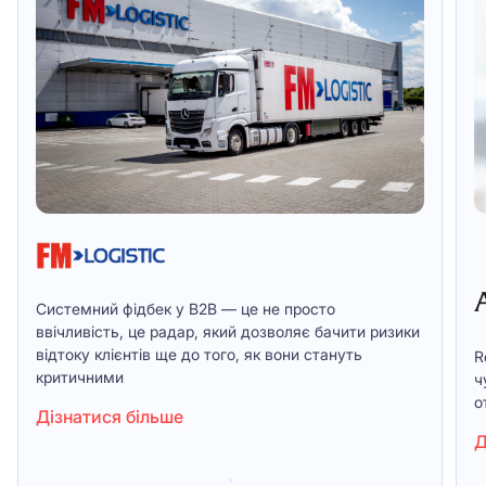
Системний фідбек у B2B — це не просто
ввічливість, це радар, який дозволяє бачити ризики
відтоку клієнтів ще до того, як вони стануть
R
критичними
ч
о
Дізнатися більше
Д