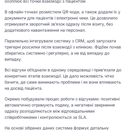
охоплює всі точки взаємодії з пацієнтом
В офлайн-точках розмістили QR-коди, а також додали їх у
документи для пацієнтів і електронні чеки. Це дозволило
отримувати зворотний зв’язок одразу після візиту, без
додаткового навантаження на персонал.
Паралельно інтегрували систему з CRM, щоб запускати
тригерні розсилки після взаємодії з клінікою. Фідбек почав
збиратись системно і регулярно, а не від випадку до
випадку.
Всі відгуки об’єднали в одному середовищі і прив’язали до
конкретних етапів взаємодії. Це дало можливість чітко
бачити, де саме виникають проблеми і як вони впливають
на досвід пацієнта.
Окремо побудували процес роботи з відгуками: позитивні
автоматично отримують подяку, а негативні звернення
одразу розподіляються між відповідальними
співробітниками і контролюються за SLA.
На основі зібраних даних система формує детальну