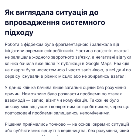
Як виглядала ситуація до
впровадження системного
підходу
Робота з фідбеком була фрагментарною і залежала від
ініціативи окремих співробітників. Частина пацієнтів взагалі
не залишала жодного зворотного зв’язку, а негативні відгуки
клініка бачила вже після їх публікації в Google Maps. Реакція
на скарги була несистемною і часто запізнілою, а всі дані по
сервісу існували в різних місцях або не збирались взагалі
У даних клініка бачила лише загальні оцінки без розуміння
причин. Неможливо було розкласти проблеми по етапах
взаємодії — запис, візит чи комунікація. Також не було
зв’язку між відгуком і конкретним співробітником, через що
повторювані проблеми залишались непоміченими.
Рішення приймались точково — на основі окремих ситуацій
або суб’єктивних відчуттів керівництва, без розуміння, який