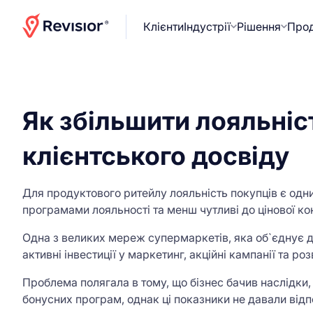
Клієнти
Індустрії
Рішення
Про
Головна
>
Retail продуктовий
Як збільшити лояльніст
клієнтського досвіду
Для продуктового ритейлу лояльність покупців є одни
програмами лояльності та менш чутливі до цінової ко
Одна з великих мереж супермаркетів, яка об`єднує де
активні інвестиції у маркетинг, акційні кампанії та 
Проблема полягала в тому, що бізнес бачив наслідки, 
бонусних програм, однак ці показники не давали відп