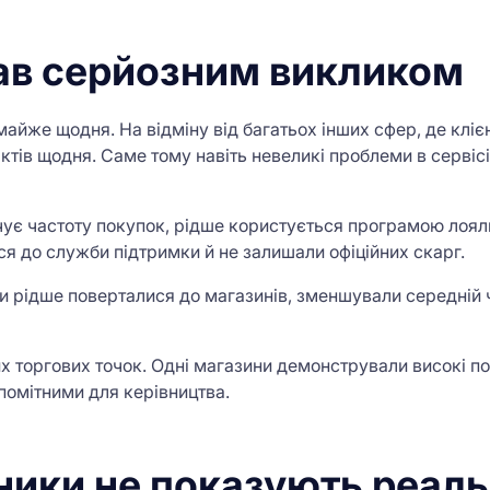
став серйозним викликом
йже щодня. На відміну від багатьох інших сфер, де клієнт
тів щодня. Саме тому навіть невеликі проблеми в сервіс
очує частоту покупок, рідше користується програмою лоял
ся до служби підтримки й не залишали офіційних скарг.
и рідше поверталися до магазинів, зменшували середній 
 торгових точок. Одні магазини демонстрували високі пок
помітними для керівництва.
ники не показують реаль