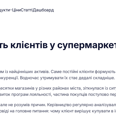
дукти
Ціни
Статті
Дашбоард
ь клієнтів у супермаркет
м із найцінніших активів. Саме постійні клієнти формують
нкуренції. Водночас утримувати їх стає дедалі складніше.
сятки магазинів у різних районах міста, зіткнулася із с
розвиток програм лояльності, частина покупців поступово 
але не розумів причин. Керівництво регулярно аналізувало
овіді на головне питання: чому клієнт вирішує купувати в