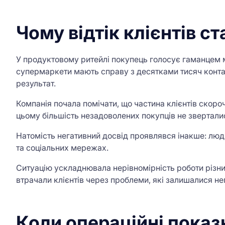
Чому відтік клієнтів 
У продуктовому ритейлі покупець голосує гаманцем ма
супермаркети мають справу з десятками тисяч контак
результат.
Компанія почала помічати, що частина клієнтів скор
цьому більшість незадоволених покупців не звертали
Натомість негативний досвід проявлявся інакше: люд
та соціальних мережах.
Ситуацію ускладнювала нерівномірність роботи різних
втрачали клієнтів через проблеми, які залишалися не
Коли операційні показ