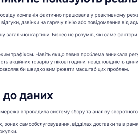
досвіду компанія фактично працювала у реактивному режи
ідгуки, дзвінки на гарячу лінію або повідомлення від адм
у загальної картини. Бізнес не розумів, які саме фактори
соким трафіком. Навіть якщо певна проблема виникала ре
ть акційних товарів у пікові години, невідповідність цінн
й дозволяв би швидко вимірювати масштаб цих проблем.
 до даних
мережа впровадила систему збору та аналізу зворотного з
х, зонах самообслуговування, відділах доставки та в рам
окупки.