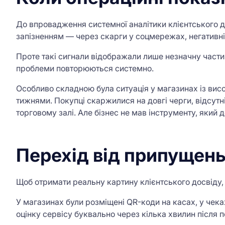
До впровадження системної аналітики клієнтського 
запізненням — через скарги у соцмережах, негативні в
Проте такі сигнали відображали лише незначну частин
проблеми повторюються системно.
Особливо складною була ситуація у магазинах із ви
тижнями. Покупці скаржилися на довгі черги, відсутніс
торговому залі. Але бізнес не мав інструменту, яки
Перехід від припущень
Щоб отримати реальну картину клієнтського досвіду, 
У магазинах були розміщені QR-коди на касах, у чека
оцінку сервісу буквально через кілька хвилин після п