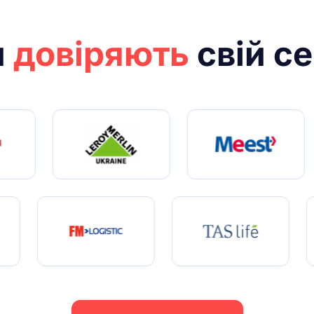
м
довіряють
свій се