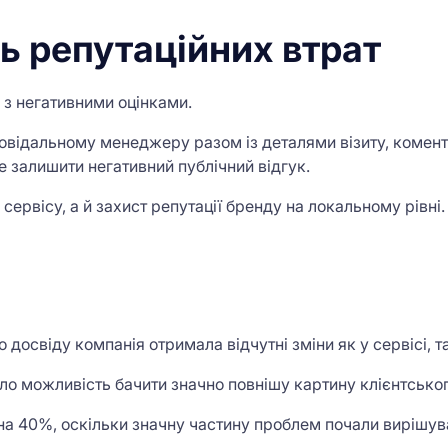
ь репутаційних втрат
 з негативними оцінками.
овідальному менеджеру разом із деталями візиту, комен
е залишити негативний публічний відгук.
ервісу, а й захист репутації бренду на локальному рівні.
досвіду компанія отримала відчутні зміни як у сервісі, та
дало можливість бачити значно повнішу картину клієнтсько
 на 40%, оскільки значну частину проблем почали вирішув