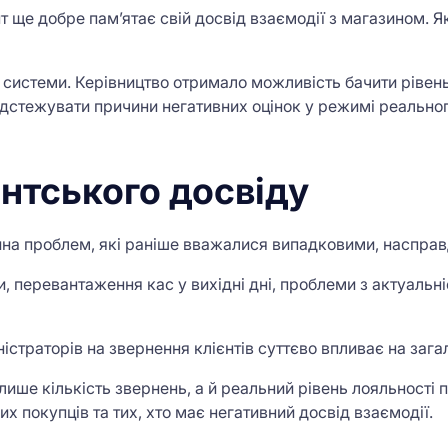
т ще добре пам’ятає свій досвід взаємодії з магазином. Я
ї системи. Керівництво отримало можливість бачити рівен
відстежувати причини негативних оцінок у режимі реальног
єнтського досвіду
тина проблем, які раніше вважалися випадковими, наспра
, перевантаження кас у вихідні дні, проблеми з актуальні
ністраторів на звернення клієнтів суттєво впливає на заг
ише кількість звернень, а й реальний рівень лояльності 
их покупців та тих, хто має негативний досвід взаємодії.