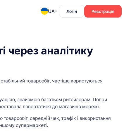
UA
Логін
Реєстрація
і через аналітику
 стабільний товарообіг, частіше користуються
итуацією, знайомою багатьом ритейлерам. Попри
переставала повертатися до магазинів мережі.
 товарообіг, середній чек, трафік і використання
 іншому супермаркеті.