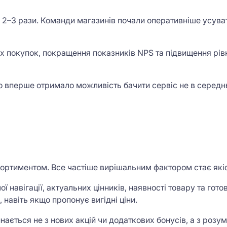
 2–3 рази. Команди магазинів почали оперативніше усуват
 покупок, покращення показників NPS та підвищення рівня
 вперше отримало можливість бачити сервіс не в середнь
ртиментом. Все частіше вирішальним фактором стає якіст
 навігації, актуальних цінників, наявності товару та гото
 навіть якщо пропонує вигідні ціни.
ається не з нових акцій чи додаткових бонусів, а з розум