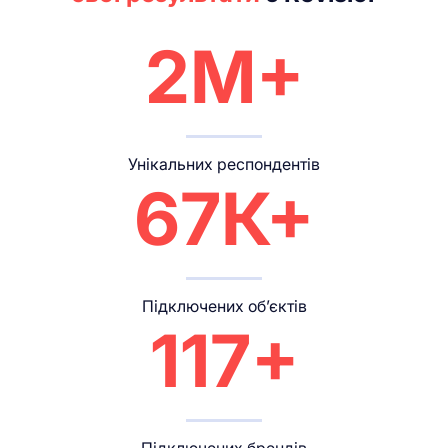
2М+
Унікальних респондентів
67К+
Підключених об’єктів
117+