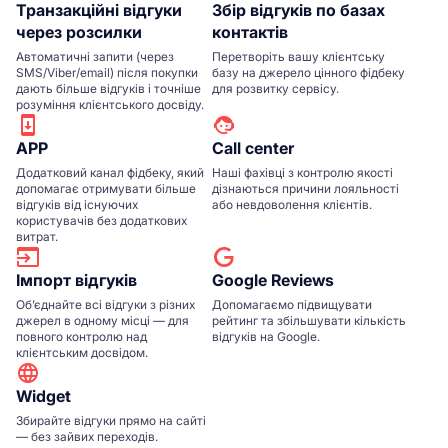
Транзакційні відгуки
Збір відгуків по базах
через розсилки
контактів
Автоматичні запити (через
Перетворіть вашу клієнтську
SMS/Viber/email) після покупки
базу на джерело цінного фідбеку
дають більше відгуків і точніше
для розвитку сервісу.
розуміння клієнтського досвіду.
APP
Сall center
Додатковий канал фідбеку, який
Наші фахівці з контролю якості
допомагає отримувати більше
дізнаються причини лояльності
відгуків від існуючих
або невдоволення клієнтів.
користувачів без додаткових
витрат.
Імпорт відгуків
Google Reviews
Об’єднайте всі відгуки з різних
Допомагаємо підвищувати
джерел в одному місці — для
рейтинг та збільшувати кількість
повного контролю над
відгуків на Google.
клієнтським досвідом.
Widget
Збирайте відгуки прямо на сайті
— без зайвих переходів.