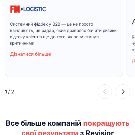
Системний фідбек у B2B — це не просто
ввічливість, це радар, який дозволяє бачити ризики
відтоку клієнтів ще до того, як вони стануть
R
критичними
ч
о
Дізнатися більше
Д
1
/
2
Все більше компаній
покращують
свої результати
з Revisior