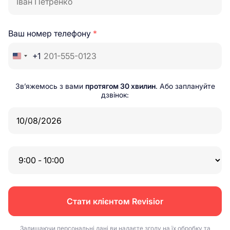
Ваш номер телефону
*
+1
Зв’яжемось з вами
протягом 30 хвилин
. Або заплануйте
дзвінок:
Стати клієнтом Revisior
Залишаючи персональні дані ви надаєте згоду на їх обробку та