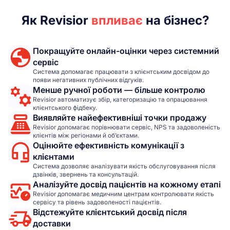
Як Revisior
впливає
на бізнес?
Покращуйте онлайн-оцінки через системний
сервіс
Система допомагає працювати з клієнтським досвідом до
появи негативних публічних відгуків.
Менше ручної роботи — більше контролю
Revisior автоматизує збір, категоризацію та опрацювання
клієнтського фідбеку.
Виявляйте найефективніші точки продажу
Revisior допомагає порівнювати сервіс, NPS та задоволеність
клієнтів між регіонами й об’єктами.
Оцінюйте ефективність комунікації з
клієнтами
Система дозволяє аналізувати якість обслуговування після
дзвінків, звернень та консультацій.
Аналізуйте досвід пацієнтів на кожному етапі
Revisior допомагає медичним центрам контролювати якість
сервісу та рівень задоволеності пацієнтів.
Відстежуйте клієнтський досвід після
доставки