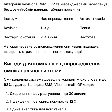
Інтеграція Revisior з CRM, ERP та месенджерами забезпечує
безшовний обмін даними
. Таблиця порівнянь:
Інструмент
Час впровадження
Автоматизація
Revisior
1–3 дні
Повна
Застарілі системи
2–4 тижні
Часткова
Автоматизоване розповсюдження опитувань підвищує
швидкість отримання зворотного зв’язку вдвічі.
Вигоди для компанії від впровадження
омніканальної системи
Омніканальна система дозволяє компаніям охоплювати
до
98% аудиторії
завдяки SMS, Viber, e-mail і QR-кодам.
Скорочення часу реагування
– до
30 хвилин
Підвищення повторних покупок на
12%
Єдина аналітика для всіх каналів