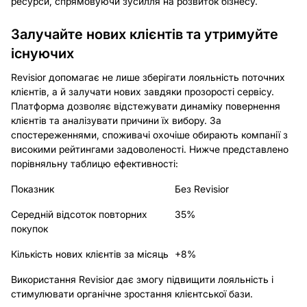
ресурси, спрямовуючи зусилля на розвиток бізнесу.
Залучайте нових клієнтів та утримуйте
існуючих
Revisior допомагає не лише зберігати лояльність поточних
клієнтів, а й залучати нових завдяки прозорості сервісу.
Платформа дозволяє відстежувати динаміку повернення
клієнтів та аналізувати причини їх вибору. За
спостереженнями, споживачі охочіше обирають компанії з
високими рейтингами задоволеності. Нижче представлено
порівняльну таблицю ефективності:
Показник
Без Revisior
Середній відсоток повторних
35%
покупок
Кількість нових клієнтів за місяць
+8%
Використання Revisior дає змогу підвищити лояльність і
стимулювати органічне зростання клієнтської бази.