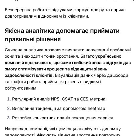
Безперервна робота з відгуками формує довіру та сприяє
довготривалим відносинам із клієнтами.
Якісна аналітика допомагає приймати
правильні рішення
Сучасна аналітика дозволяє виявляти неочевидні проблемні
зони та знаходити точки зростання.
Багато українських
компаній відзначають, що саме глибокий аналіз відгуків дав
змогу оптимізувати процеси та підвищити рівень
задоволеності клієнтів.
Візуалізація даних через дашборди
та графіки робить прийняття рішень швидким і
обґрунтованим.
Регулярний аналіз NPS, CSAT та CES-метрик
Виявлення тенденцій за допомогою heatmap
Розробка конкретних планів покращення сервісу
Наприклад, компанії, які щомісяця аналізують динаміку
задоволеності, фіксують відчутне зростання повторних