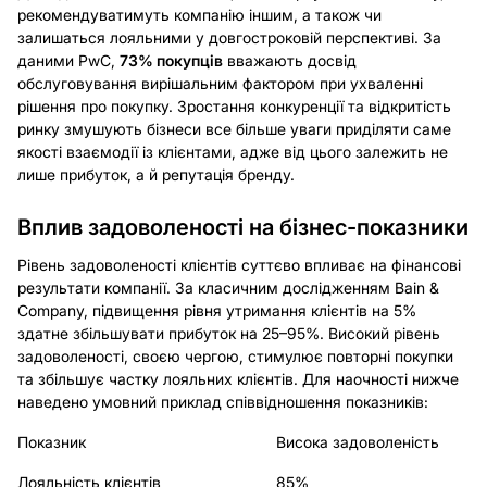
рекомендуватимуть компанію іншим, а також чи
залишаться лояльними у довгостроковій перспективі. За
даними PwC,
73% покупців
вважають досвід
обслуговування вирішальним фактором при ухваленні
рішення про покупку. Зростання конкуренції та відкритість
ринку змушують бізнеси все більше уваги приділяти саме
якості взаємодії із клієнтами, адже від цього залежить не
лише прибуток, а й репутація бренду.
Вплив задоволеності на бізнес-показники
Рівень задоволеності клієнтів суттєво впливає на фінансові
результати компанії. За класичним дослідженням Bain &
Company, підвищення рівня утримання клієнтів на 5%
здатне збільшувати прибуток на 25–95%. Високий рівень
задоволеності, своєю чергою, стимулює повторні покупки
та збільшує частку лояльних клієнтів. Для наочності нижче
наведено умовний приклад співвідношення показників:
Показник
Висока задоволеність
Лояльність клієнтів
85%