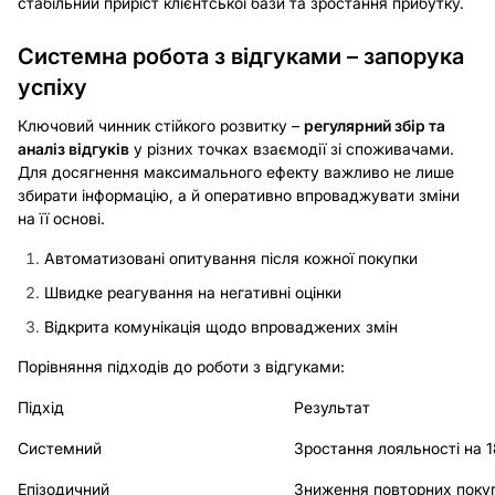
стабільний приріст клієнтської бази та зростання прибутку.
Системна робота з відгуками – запорука
успіху
Ключовий чинник стійкого розвитку –
регулярний збір та
аналіз відгуків
у різних точках взаємодії зі споживачами.
Для досягнення максимального ефекту важливо не лише
збирати інформацію, а й оперативно впроваджувати зміни
на її основі.
Автоматизовані опитування після кожної покупки
Швидке реагування на негативні оцінки
Відкрита комунікація щодо впроваджених змін
Порівняння підходів до роботи з відгуками:
Підхід
Результат
Системний
Зростання лояльності на 
Епізодичний
Зниження повторних поку