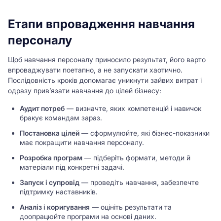
Етапи впровадження навчання
персоналу
Щоб навчання персоналу приносило результат, його варто
впроваджувати поетапно, а не запускати хаотично.
Послідовність кроків допомагає уникнути зайвих витрат і
одразу прив’язати навчання до цілей бізнесу:
Аудит потреб
— визначте, яких компетенцій і навичок
бракує командам зараз.
Постановка цілей
— сформулюйте, які бізнес-показники
має покращити навчання персоналу.
Розробка програм
— підберіть формати, методи й
матеріали під конкретні задачі.
Запуск і супровід
— проведіть навчання, забезпечте
підтримку наставників.
Аналіз і коригування
— оцініть результати та
доопрацюйте програми на основі даних.