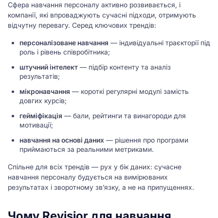
Сфера навчання персоналу активно розвивається, і
компанії, які впроваджують сучасні підходи, отримують
відчутну перевагу. Серед ключових трендів:
персоналізоване навчання
— індивідуальні траєкторії під
роль і рівень співробітника;
штучний інтелект
— підбір контенту та аналіз
результатів;
мікронавчання
— короткі регулярні модулі замість
довгих курсів;
гейміфікація
— бали, рейтинги та винагороди для
мотивації;
навчання на основі даних
— рішення про програми
приймаються за реальними метриками.
Спільне для всіх трендів — рух у бік даних: сучасне
навчання персоналу будується на вимірюваних
результатах і зворотному зв’язку, а не на припущеннях.
Чому Revisior для навчання