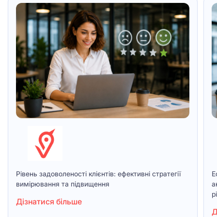
Рівень задоволеності клієнтів: ефективні стратегії
Е
вимірювання та підвищення
а
р
Дізнатися більше
Д