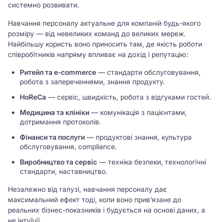
системно розвивати.
Навчання персоналу актуальне для компаній будь-якого
розміру — від невеликих команд до великих мереж.
Найбільшу користь воно приносить там, де якість роботи
співробітників напряму впливає на дохід і репутацію:
Ритейл та e-commerce
— стандарти обслуговування,
робота з запереченнями, знання продукту.
HoReCa
— сервіс, швидкість, робота з відгуками гостей.
Медицина та клініки
— комунікація з пацієнтами,
дотримання протоколів.
Фінанси та послуги
— продуктові знання, культура
обслуговування, compliance.
Виробництво та сервіс
— техніка безпеки, технологічні
стандарти, наставництво.
Незалежно від галузі, навчання персоналу дає
максимальний ефект тоді, коли воно прив’язане до
реальних бізнес-показників і будується на основі даних, а
не інтуїції.