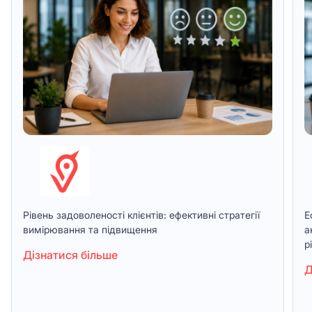
Рівень задоволеності клієнтів: ефективні стратегії
Е
вимірювання та підвищення
а
р
Дізнатися більше
Д