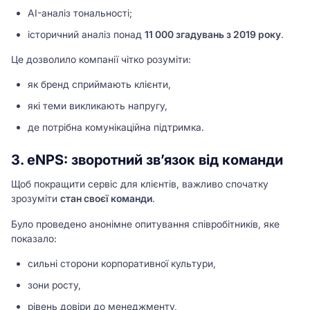
AI-аналіз тональності;
історичний аналіз понад
11 000 згадувань з 2019 року
.
Це дозволило компанії чітко розуміти:
як бренд сприймають клієнти,
які теми викликають напругу,
де потрібна комунікаційна підтримка.
3. eNPS: зворотний зв’язок від команди
Щоб покращити сервіс для клієнтів, важливо спочатку
зрозуміти
стан своєї команди
.
Було проведено анонімне опитування співробітників, яке
показало:
сильні сторони корпоративної культури,
зони росту,
рівень довіри до менеджменту,