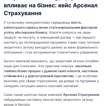
впливає на бізнес: кейс Арсенал
Страхування
У сучасному конкурентному середовищі
якість
клієнтського сервісу може стати вирішальним фактором
успіху або поразки бізнесу
. Клієнти очікують не лише
продукт чи послугу, а повноцінний досвід — від першого
контакту до післяпродажної підтримки. Саме тому питання
зворотного зв’язку виходить далеко за межі формального
опитування і стає інструментом стратегічного управління.
Багато компаній вважають, що зворотний зв’язок потрібен
лише для «галочки». Але практика показує:
наскільки
глибоко бізнес працює з думкою своїх клієнтів, настільки
стійким він є у довгостроковій перспективі
. І це особливо
важливо для сфери страхування, де довіра та підтримка у
складних ситуаціях мають ключове значення.
Саме таким шляхом пішла компанія
Арсенал Страхування
,
побудувавши системну екосистему зворотного зв’язку
разом із Revisior.