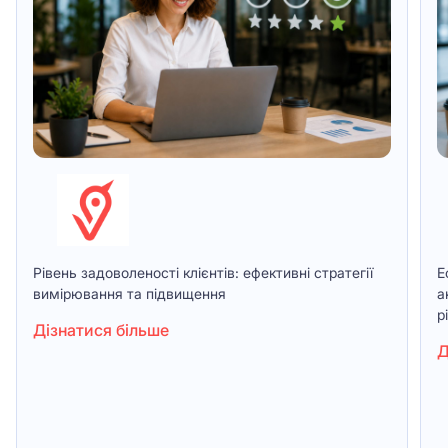
Рівень задоволеності клієнтів: ефективні стратегії
Е
вимірювання та підвищення
а
р
Дізнатися більше
Д