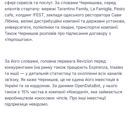
сфері сервісів та послуг. За словами Чернишова, серед
клієнтів стартапу: мережі Tarantino Family, La Famiglia, Pesto
cafe, холдинг !FEST, заклади одеського ресторатора Сави
Лібкіна, великі дистрибуційні компанії та державні установи,
університети, поліклініки та лікарні, транспортні компанії.
Також Чернишов розповів про підписання договору з
«Укрпоштою».
За його словами, головна перевага Revizion перед
конкурентами (на ринку також працюють Expirenza, Insales
та інші) — у детальній статистиці та охопленні всіх каналів
зв’язку. Як каже Чернишов, це не єдина його інвестиція в
Україні та за кордоном. За даними OpenDataBot, у нього
також є 15% частка в компанії «Кокоделі», яка займається
виробництвом кокосових чіпсів. Про інші інвестиції
підприємця невідомо.