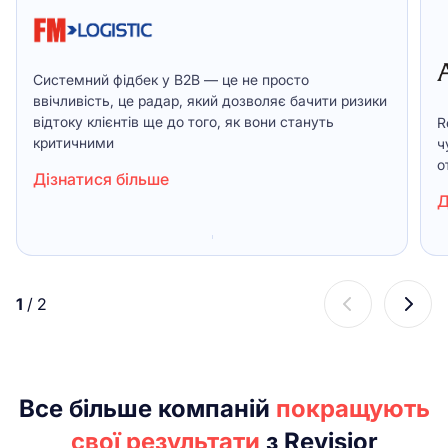
Системний фідбек у B2B — це не просто
ввічливість, це радар, який дозволяє бачити ризики
відтоку клієнтів ще до того, як вони стануть
R
критичними
ч
о
Дізнатися більше
Д
1
/
2
Все більше компаній
покращують
свої результати
з Revisior