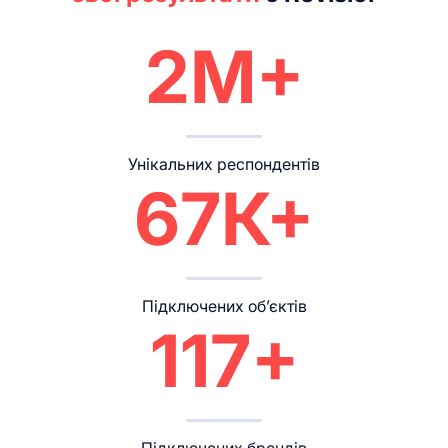
2М+
Унікальних респондентів
67К+
Підключених об’єктів
117+