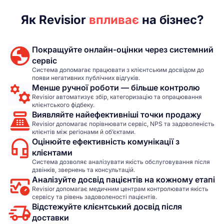
Як Revisior
впливає
на бізнес?
Покращуйте онлайн-оцінки через системний
сервіс
Система допомагає працювати з клієнтським досвідом до
появи негативних публічних відгуків.
Менше ручної роботи — більше контролю
Revisior автоматизує збір, категоризацію та опрацювання
клієнтського фідбеку.
Виявляйте найефективніші точки продажу
Revisior допомагає порівнювати сервіс, NPS та задоволеність
клієнтів між регіонами й об’єктами.
Оцінюйте ефективність комунікації з
клієнтами
Система дозволяє аналізувати якість обслуговування після
дзвінків, звернень та консультацій.
Аналізуйте досвід пацієнтів на кожному етапі
Revisior допомагає медичним центрам контролювати якість
сервісу та рівень задоволеності пацієнтів.
Відстежуйте клієнтський досвід після
доставки