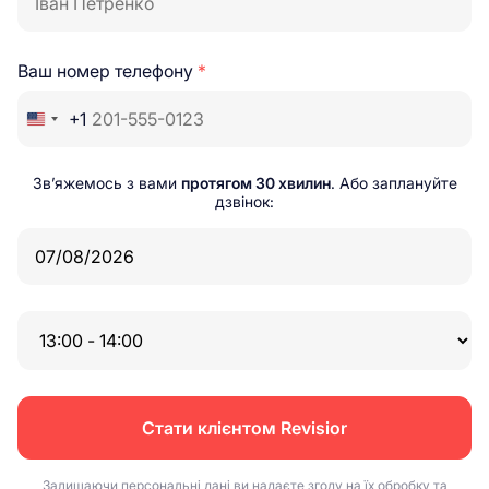
Ваш номер телефону
*
+1
Зв’яжемось з вами
протягом 30 хвилин
. Або заплануйте
дзвінок:
Стати клієнтом Revisior
Залишаючи персональні дані ви надаєте згоду на їх обробку та