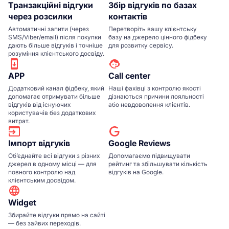
Транзакційні відгуки
Збір відгуків по базах
через розсилки
контактів
Автоматичні запити (через
Перетворіть вашу клієнтську
SMS/Viber/email) після покупки
базу на джерело цінного фідбеку
дають більше відгуків і точніше
для розвитку сервісу.
розуміння клієнтського досвіду.
APP
Сall center
Додатковий канал фідбеку, який
Наші фахівці з контролю якості
допомагає отримувати більше
дізнаються причини лояльності
відгуків від існуючих
або невдоволення клієнтів.
користувачів без додаткових
витрат.
Імпорт відгуків
Google Reviews
Об’єднайте всі відгуки з різних
Допомагаємо підвищувати
джерел в одному місці — для
рейтинг та збільшувати кількість
повного контролю над
відгуків на Google.
клієнтським досвідом.
Widget
Збирайте відгуки прямо на сайті
— без зайвих переходів.