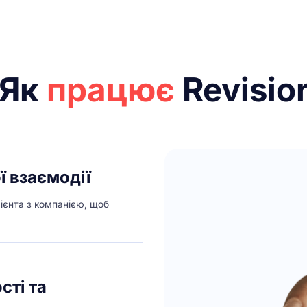
Як
працює
Revisio
ї взаємодії
лієнта з компанією, щоб
сті та