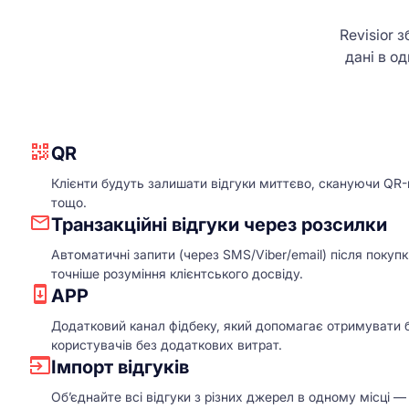
Revisior 
дані в о
QR
Клієнти будуть залишати відгуки миттєво, скануючи QR-ко
тощо.
Транзакційні відгуки через розсилки
Автоматичні запити (через SMS/Viber/email) після покупки
точніше розуміння клієнтського досвіду.
APP
Додатковий канал фідбеку, який допомагає отримувати бі
користувачів без додаткових витрат.
Імпорт відгуків
Об’єднайте всі відгуки з різних джерел в одному місці 