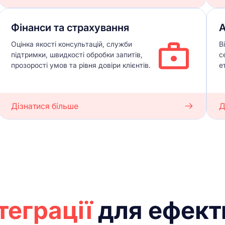
Фінанси та страхування
А
Оцінка якості консультацій, служби
В
підтримки, швидкості обробки запитів,
с
прозорості умов та рівня довіри клієнтів.
е
Дізнатися більше
Д
теграції
для ефект