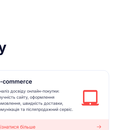
у
-commerce
наліз досвіду онлайн-покупки:
ручність сайту, оформлення
амовлення, швидкість доставки,
омунікація та післяпродажний сервіс.
ізнатися більше