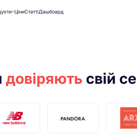
дукти
Ціни
Статті
Дашбоард
м
довіряють
свій се