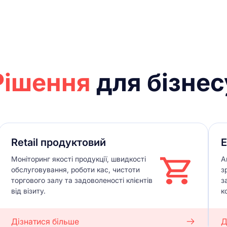
Рішення
для бізнес
Retail продуктовий
E
Моніторинг якості продукції, швидкості
А
обслуговування, роботи кас, чистоти
з
торгового залу та задоволеності клієнтів
з
від візиту.
к
Дізнатися більше
Д