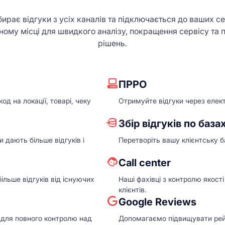
збирає відгуки з усіх каналів та підключається до ваших сер
дному місці для швидкого аналізу, покращення сервісу та 
рішень.
ПРРО
д на локації, товарі, чеку
Отримуйте відгуки через елект
Збір відгуків по база
 дають більше відгуків і
Перетворіть вашу клієнтську б
Сall center
льше відгуків від існуючих
Наші фахівці з контролю якост
клієнтів.
Google Reviews
— для повного контролю над
Допомагаємо підвищувати рейти