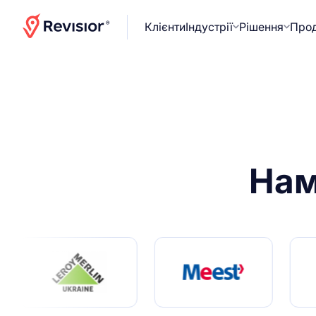
Клієнти
Індустрії
Рішення
Про
На