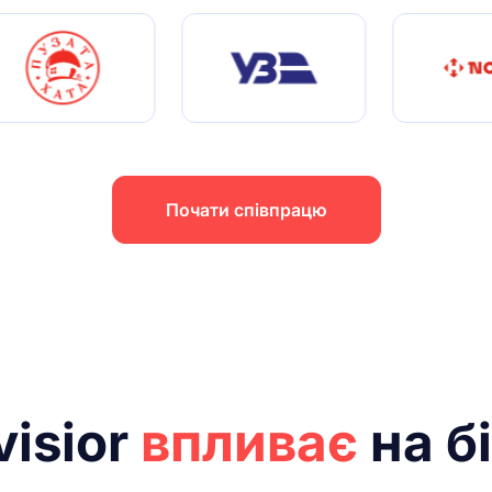
Почати співпрацю
visior
впливає
на б