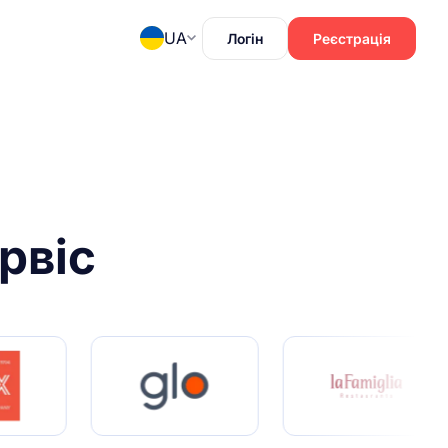
UA
Логін
Реєстрація
рвіс