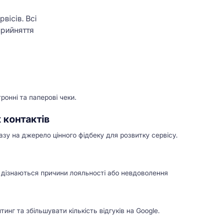
вісів. Всі
прийняття
ронні та паперові чеки.
х контактів
азу на джерело цінного фідбеку для розвитку сервісу.
і дізнаються причини лояльності або невдоволення
нг та збільшувати кількість відгуків на Google.